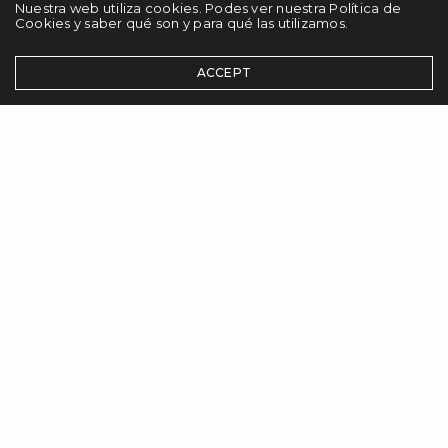
Nuestra web utiliza cookies. Podes ver nuestra Política de
Cookies y saber qué son y para qué las utilizamos.
ACCEPT
Blog
,
Educación
,
Recursos educativos
,
Talleres
Educar con sentido