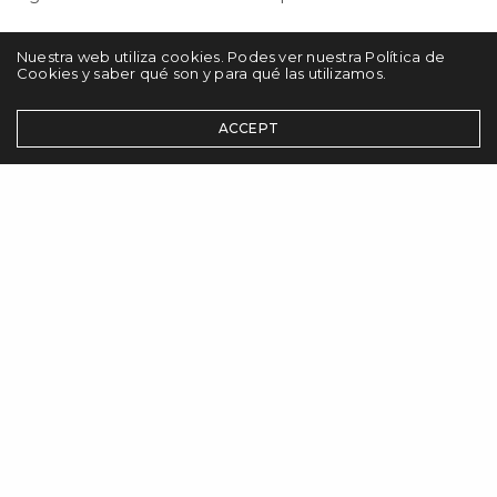
ON 19 ENERO, 2023
Nuestra web utiliza cookies. Podes ver nuestra Política de
Cookies y saber qué son y para qué las utilizamos.
ACCEPT