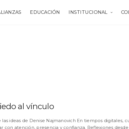
ALIANZAS
EDUCACIÓN
INSTITUCIONAL
CO
iedo al vínculo
e las ideas de Denise Najmanovich En tiempos digitales, cui
 con atención, presencia y confianza. Reflexiones desde 