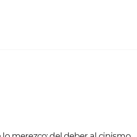
 lo merezco: del deber al cinismo