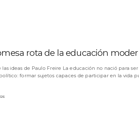
omesa rota de la educación mode
e las ideas de Paulo Freire La educación no nació para se
olítico: formar sujetos capaces de participar en la vida p
026