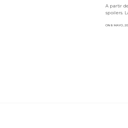
A partir d
spoilers. 
ON 8 MAYO, 2