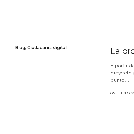
Blog
,
Ciudadanía digital
La pr
A partir d
proyecto p
punto,…
ON 11 JUNIO, 2