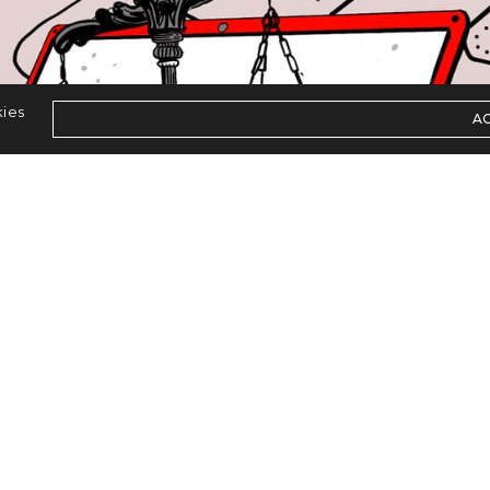
kies
A