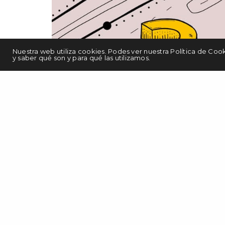
Nuestra web utiliza cookies. Podes ver nuestra Política de Coo
y saber qué son y para qué las utilizamos.