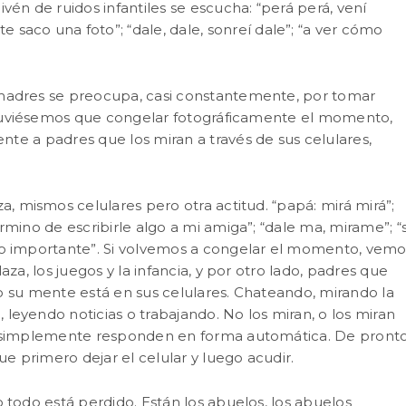
vén de ruidos infantiles se escucha: “perá perá, vení
saco una foto”; “dale, dale, sonreí dale”; “a ver cómo
 madres se preocupa, casi constantemente, por tomar
Si tuviésemos que congelar fotográficamente el momento,
frente a padres que los miran a través de sus celulares,
a, mismos celulares pero otra actitud. “papá: mirá mirá”;
rmino de escribirle algo a mi amiga”; “dale ma, mirame”; “s
go importante”. Si volvemos a congelar el momento, vemo
plaza, los juegos y la infancia, y por otro lado, padres que
o su mente está en sus celulares. Chateando, mirando la
leyendo noticias o trabajando. No los miran, o los miran
 o simplemente responden en forma automática. De pront
ue primero dejar el celular y luego acudir.
 todo está perdido. Están los abuelos, los abuelos