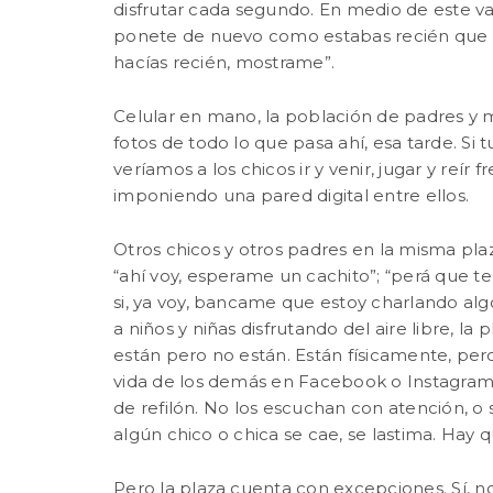
disfrutar cada segundo. En medio de este vai
ponete de nuevo como estabas recién que te 
hacías recién, mostrame”.
Celular en mano, la población de padres y
fotos de todo lo que pasa ahí, esa tarde. 
veríamos a los chicos ir y venir, jugar y reír 
imponiendo una pared digital entre ellos.
Otros chicos y otros padres en la misma plaz
“ahí voy, esperame un cachito”; “perá que te
si, ya voy, bancame que estoy charlando al
a niños y niñas disfrutando del aire libre, la 
están pero no están. Están físicamente, per
vida de los demás en Facebook o Instagram, 
de refilón. No los escuchan con atención,
algún chico o chica se cae, se lastima. Hay q
Pero la plaza cuenta con excepciones. Sí, no