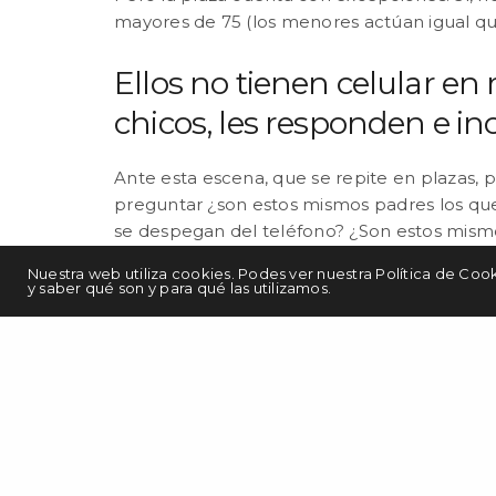
mayores de 75 (los menores actúan igual que
Ellos no tienen celular en
chicos, les responden e in
Ante esta escena, que se repite en plazas, p
preguntar ¿son estos mismos padres los que 
se despegan del teléfono? ¿Son estos mismo
chicos de hoy la calle y el aire libre?
Nuestra web utiliza cookies. Podes ver nuestra Política de Coo
y saber qué son y para qué las utilizamos.
¿SE DAN CUENTA ESTAS
EJEMPLO PARA SUS HIJO
Si bien esta nota no busca profundizar e
como padres o adultos en general, cuando m
chicos con un celular, vale la pena recorda
que estamos viviendo, que en vivirlo. Nos