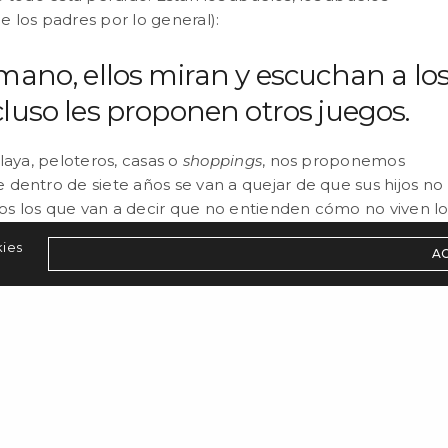
 los padres por lo general):
 mano, ellos miran y escuchan a lo
cluso les proponen otros juegos.
laya, peloteros, casas o
shoppings
, nos proponemos
dentro de siete años se van a quejar de que sus hijos no
s los que van a decir que no entienden cómo no viven lo
kies
A
 MADRES/PADRES QUE SON EL
S/AS?
n los momentos que no aprovechamos o nos perdemos,
ediamos todas las actividades que realizamos con los
r que sucede, y mucho. Nos focalizamos más en mostrar l
 importa más exponer que estar realmente donde estamos.