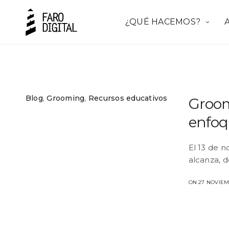
¿QUÉ HACEMOS?
Blog
,
Grooming
,
Recursos educativos
Groom
enfoq
El 13 de n
alcanza, 
ON 27 NOVIEM