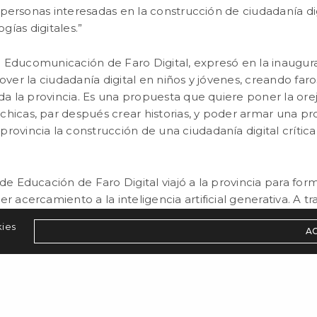
personas interesadas en la construcción de ciudadanía di
ogías digitales.”
e Educomunicación de Faro Digital, expresó en la inaugur
ver la ciudadanía digital en niños y jóvenes, creando far
 la provincia. Es una propuesta que quiere poner la oreja 
as chicas, par después crear historias, y poder armar una 
rovincia la construcción de una ciudadanía digital crítica
de Educación de Faro Digital viajó a la provincia para for
r acercamiento a la inteligencia artificial generativa. A tra
esafíos que enfrentan en los territorios digitales. Con est
kies
A
ra desarrollar una declaración de bienestar digital, atend
aña a gobiernos y escuelas en el fortalecimiento de la ci
ctualizadas y bajo una perspectiva de derechos. Esta alian