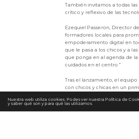
También invitamos a todas las 
crítico y reflexivo de las tecnol
Ezequiel Passeron, Director d
formadores locales para promo
empoderamiento digital en toda
que le pasa a los chicos y a l
que ponga en al agenda de la p
cuidados en el centro.”
Tras el lanzamiento, el equipo 
con chicos y chicas en un prime
jóvenes pudieron expresar los d
Nuestra web utiliza cookies. Podes ver nuestra Política de Coo
colaborará con la provincia pa
y saber qué son y para qué las utilizamos.
señaladas por los jóvenes.
Desde 2015, Faro Digital acomp
metodologías participativas, a