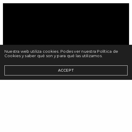
Nuestra web utiliza cookies. Podes ver nuestra Política de
Cookies y saber qué son y para qué las utilizamos.
ACCEPT
Te invitamos a leer material complementario
sobre Grooming
Si queres conocer las distintas opciones de
talleres que tenemos para vos, hacé click