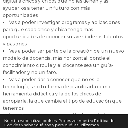
digital a chicos y chicos que no las tienen y así
ayudarlos a tener un futuro con más
oportunidades.
Vas a poder investigar programas y aplicaciones
para que cada chico y chica tenga más
oportunidades de conocer sus verdaderos talentos
y pasiones.
Vas a poder ser parte de la creación de un nuevo
modelo de docencia, más horizontal, donde el
conocimiento circule y el docente sea un guía-
facilitador y no un faro.
Vas a poder dar a conocer que no es la
tecnología, sino tu forma de planificarla como
herramienta didáctica y la de los chicos de
apropiarla, la que cambia el tipo de educación que
tenemos.
Vas a tener el enorme desafío de ayudarlos a
Nuestra web utiliza cookies. Podes ver nuestra Política de
comparar fuentes, analizar diversos contenidos y
Cookies y saber qué son y para qué las utilizamos.